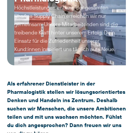
Höchstleistungen entlang der gesamten
Pharma Supply Chain erreichen wir nur
gemeinsam. Unsere Mitarbeitenden sind die
treibende Kraft hinter unserem Erfolg. Dein
Einsatz für die Zufriedenheit unserer
Kund:innen inspiriert uns täglich aufs Neue.
Als erfahrener Dienstleister in der
Pharmalogistik stellen wir lösungsorientiertes
Denken und Handeln ins Zentrum. Deshalb
suchen wir Menschen, die unsere Ambitionen
teilen und mit uns wachsen möchten. Fühlst
du dich angesprochen? Dann freuen wir uns