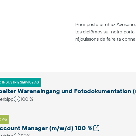
Pour postuler chez Avosano, r
tes diplômes sur notre portai
réjouissons de faire ta conna
 INDUSTRIE SERVICE AG
beiter Wareneingang und Fotodokumentation 
erbipp
100 %
O AG
ccount Manager (m/w/d) 100 %