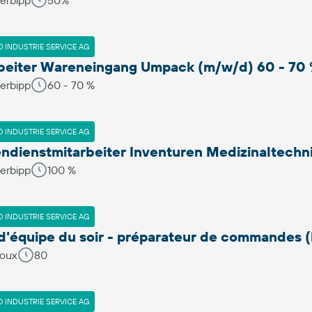
erbipp
50%
 INDUSTRIE SERVICE AG
beiter Wareneingang Umpack (m/w/d) 60 - 70
erbipp
60 - 70 %
 INDUSTRIE SERVICE AG
ndienstmitarbeiter Inventuren Medizinaltechn
erbipp
100 %
 INDUSTRIE SERVICE AG
d'équipe du soir - préparateur de commandes (
doux
80
 INDUSTRIE SERVICE AG