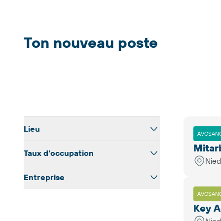
Ton nouveau poste
Lieu
AVOSANO
Mitar
Taux d'occupation
Niederbipp
Nied
Entreprise
100
Puidoux
AVOSAN
Avosano Industrie Service AG
100 %
Romanshorn
Key A