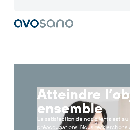
Atteindre l’ob
ensemble
La satisfaction de nos clients est a
préoccupations. Nous recherchons d