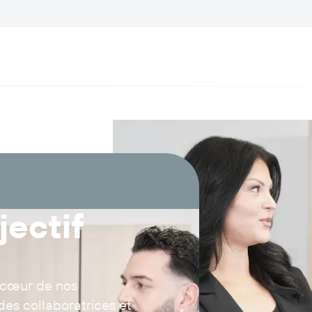
jectif
u cœur de nos
es collaboratrices et